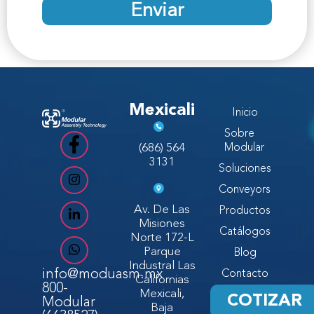
Enviar
Mexicali
Inicio
Sobre
(686) 564
Modular
3131
Soluciones
Conveyors
Av. De Las
Productos
Misiones
Catálogos
Norte 172-L
Parque
Blog
Industral Las
info@moduasm.mx
Contacto
Californias
800-
Mexicali,
COTIZAR
Modular
Baja