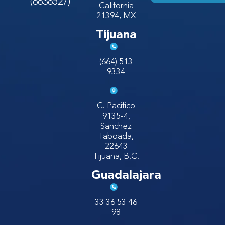
(6638527)
California
21394, MX
Tijuana
(664) 513
9334
C. Pacifico
9135-4,
Sanchez
Taboada,
22643
Tijuana, B.C.
Guadalajara
33 36 53 46
98