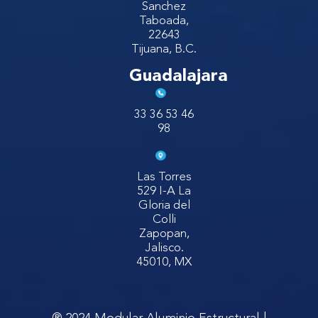
Sanchez
Taboada,
22643
Tijuana, B.C.
Guadalajara
33 36 53 46
98
Las Torres
529 I-A La
Gloria del
Colli
Zapopan,
Jalisco.
45010, MX