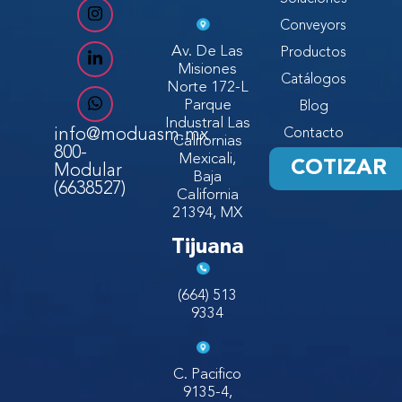
Conveyors
Av. De Las
Productos
Misiones
Catálogos
Norte 172-L
Parque
Blog
Industral Las
info@moduasm.mx
Contacto
Californias
800-
Mexicali,
COTIZAR
Modular
Baja
(6638527)
California
21394, MX
Tijuana
(664) 513
9334
C. Pacifico
9135-4,