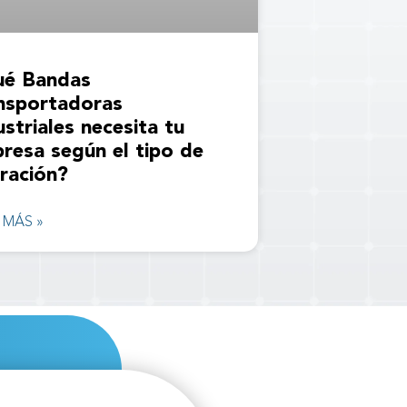
é Bandas
nsportadoras
ustriales necesita tu
resa según el tipo de
ración?
 MÁS »