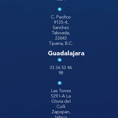
C. Pacifico
9135-4,
Sanchez
Taboada,
22643
Tijuana, B.C.
Guadalajara
33 36 53 46
98
Las Torres
529 I-A La
Gloria del
Colli
Zapopan,
Jalisco.