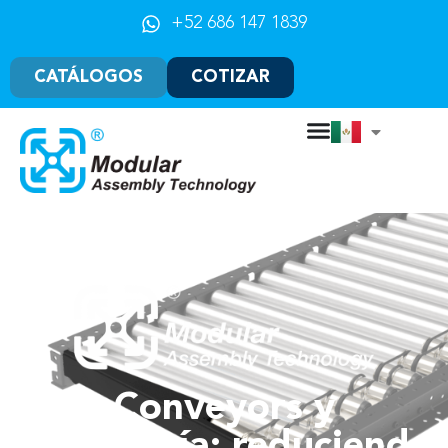
+52 686 147 1839
CATÁLOGOS
COTIZAR
Conveyors y
ergonomía: reduciendo