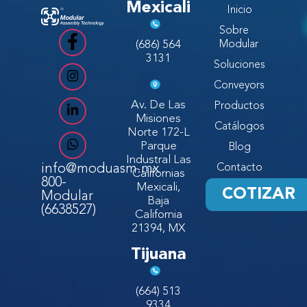
Mexicali
Inicio
Sobre
(686) 564
Modular
3131
Soluciones
Conveyors
Av. De Las
Productos
Misiones
Catálogos
Norte 172-L
Parque
Blog
Industral Las
info@moduasm.mx
Contacto
Californias
800-
Mexicali,
COTIZAR
Modular
Baja
(6638527)
California
21394, MX
Tijuana
(664) 513
9334