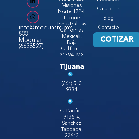
Misiones
Catálogos
Norte 172-L
Parque
Blog
Industral Las
info@moduasm.mx
Contacto
Californias
800-
Mexicali,
COTIZAR
Modular
Baja
(6638527)
California
21394, MX
Tijuana
(664) 513
9334
C. Pacifico
9135-4,
Sanchez
Taboada,
22643