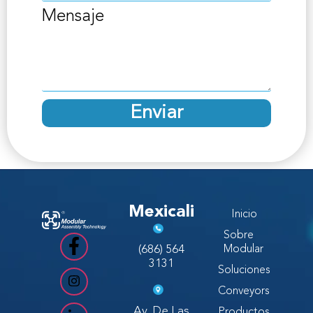
Mensaje
Enviar
Mexicali
Inicio
Sobre
(686) 564
Modular
3131
Soluciones
Conveyors
Av. De Las
Productos