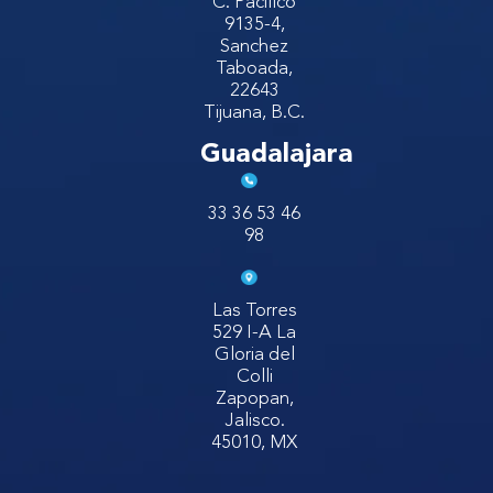
C. Pacifico
9135-4,
Sanchez
Taboada,
22643
Tijuana, B.C.
Guadalajara
33 36 53 46
98
Las Torres
529 I-A La
Gloria del
Colli
Zapopan,
Jalisco.
45010, MX