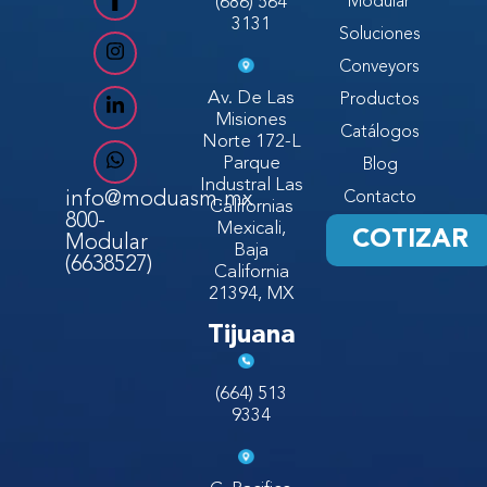
(686) 564
Modular
3131
Soluciones
Conveyors
Av. De Las
Productos
Misiones
Catálogos
Norte 172-L
Parque
Blog
Industral Las
info@moduasm.mx
Contacto
Californias
800-
Mexicali,
COTIZAR
Modular
Baja
(6638527)
California
21394, MX
Tijuana
(664) 513
9334