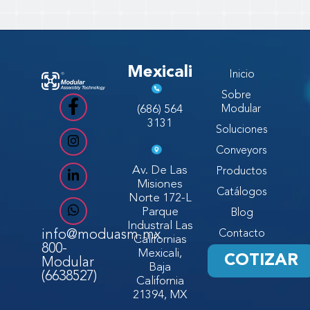
Mexicali
Inicio
Sobre
(686) 564
Modular
3131
Soluciones
Conveyors
Av. De Las
Productos
Misiones
Catálogos
Norte 172-L
Parque
Blog
Industral Las
info@moduasm.mx
Contacto
Californias
800-
Mexicali,
COTIZAR
Modular
Baja
(6638527)
California
21394, MX