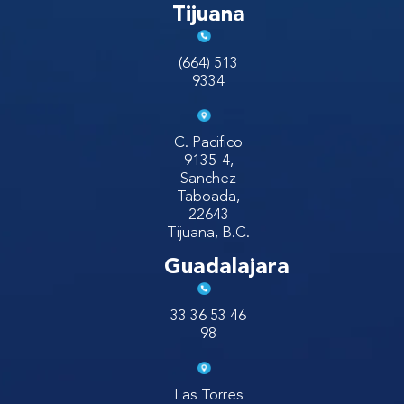
Tijuana
(664) 513
9334
C. Pacifico
9135-4,
Sanchez
Taboada,
22643
Tijuana, B.C.
Guadalajara
33 36 53 46
98
Las Torres