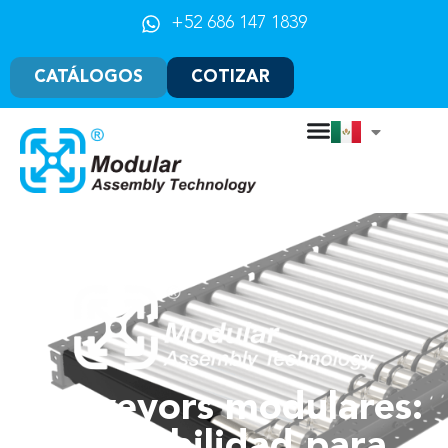
+52 686 147 1839
CATÁLOGOS
COTIZAR
Conveyors modulares:
escalabilidad para