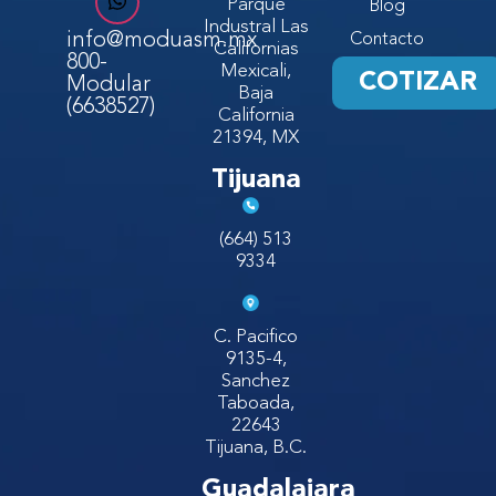
Parque
Blog
Industral Las
info@moduasm.mx
Contacto
Californias
800-
Mexicali,
COTIZAR
Modular
Baja
(6638527)
California
21394, MX
Tijuana
(664) 513
9334
C. Pacifico
9135-4,
Sanchez
Taboada,
22643
Tijuana, B.C.
Guadalajara