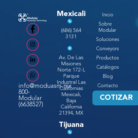
Mexicali
Inicio
Sobre
(686) 564
Modular
3131
Soluciones
Conveyors
Av. De Las
Productos
Misiones
Catálogos
Norte 172-L
Parque
Blog
Industral Las
info@moduasm.mx
Contacto
Californias
800-
Mexicali,
COTIZAR
Modular
Baja
(6638527)
California
21394, MX
Tijuana