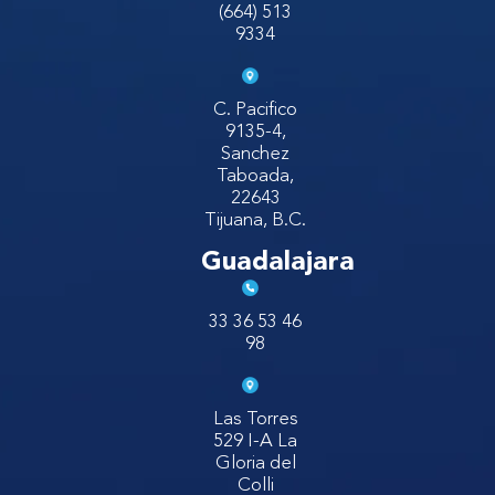
(664) 513
9334
C. Pacifico
9135-4,
Sanchez
Taboada,
22643
Tijuana, B.C.
Guadalajara
33 36 53 46
98
Las Torres
529 I-A La
Gloria del
Colli