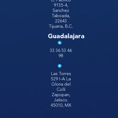
C. Pacifico
9135-4,
Sanchez
Taboada,
22643
Tijuana, B.C.
Guadalajara
33 36 53 46
98
Las Torres
529 I-A La
Gloria del
Colli
Zapopan,
Jalisco.
45010, MX