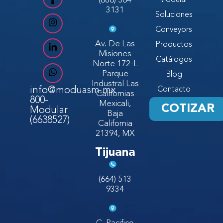
(686) 564
Modular
3131
Soluciones
Conveyors
Av. De Las
Productos
Misiones
Catálogos
Norte 172-L
Parque
Blog
Industral Las
info@moduasm.mx
Contacto
Californias
800-
Mexicali,
COTIZAR
Modular
Baja
(6638527)
California
21394, MX
Tijuana
(664) 513
9334