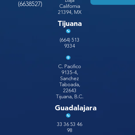
Baja
(6638527)
California
21394, MX
Tijuana
(664) 513
9334
C. Pacifico
9135-4,
Sanchez
Taboada,
22643
Tijuana, B.C.
Guadalajara
33 36 53 46
98