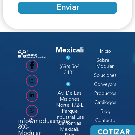
Enviar
Mexicali
Inicio
Sobre
(686) 564
Modular
3131
Soluciones
Conveyors
Av. De Las
Productos
Misiones
Catálogos
Norte 172-L
Parque
Blog
Industral Las
info@moduasm.mx
Contacto
Californias
800-
Mexicali,
COTIZAR
Modular