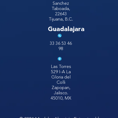
Sanchez
Taboada,
22643
Tijuana, B.C.
Guadalajara
33 36 53 46
98
Las Torres
529 I-A La
Gloria del
Colli
Zapopan,
Jalisco.
45010, MX