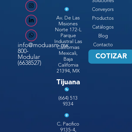
Soluciones
Conveyors
Av. De Las
Productos
Misiones
Catálogos
Norte 172-L
Parque
Blog
Industral Las
info@moduasm.mx
Contacto
Californias
800-
Mexicali,
COTIZAR
Modular
Baja
(6638527)
California
21394, MX
Tijuana
(664) 513
9334
C. Pacifico
9135-4,