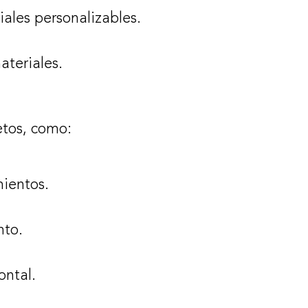
ales personalizables.
ateriales.
etos, como:
mientos.
nto.
ontal.