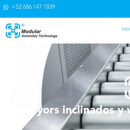
+52 686 147 1839
Inic
Conveyors inclinados y 