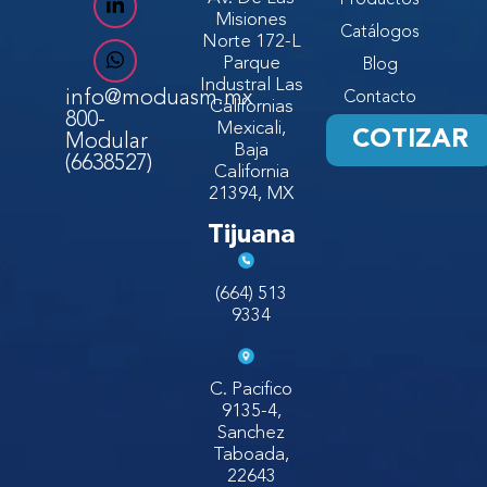
Misiones
Catálogos
Norte 172-L
Parque
Blog
Industral Las
info@moduasm.mx
Contacto
Californias
800-
Mexicali,
COTIZAR
Modular
Baja
(6638527)
California
21394, MX
Tijuana
(664) 513
9334
C. Pacifico
9135-4,
Sanchez
Taboada,
22643