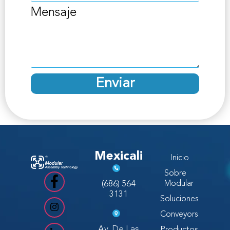
Mensaje
Enviar
Mexicali
Inicio
Sobre
(686) 564
Modular
3131
Soluciones
Conveyors
Av. De Las
Productos