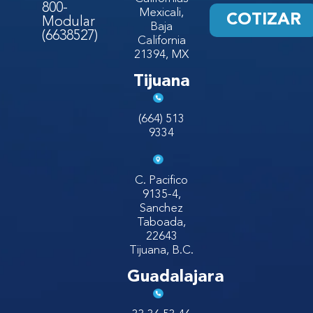
800-
Mexicali,
COTIZAR
Modular
Baja
(6638527)
California
21394, MX
Tijuana
(664) 513
9334
C. Pacifico
9135-4,
Sanchez
Taboada,
22643
Tijuana, B.C.
Guadalajara