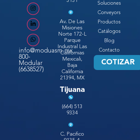
3131
Soluciones
Conveyors
Av. De Las
Productos
Misiones
Catálogos
Norte 172-L
Parque
Blog
Industral Las
info@moduasm.mx
Contacto
Californias
800-
Mexicali,
COTIZAR
Modular
Baja
(6638527)
California
21394, MX
Tijuana
(664) 513
9334
C. Pacifico