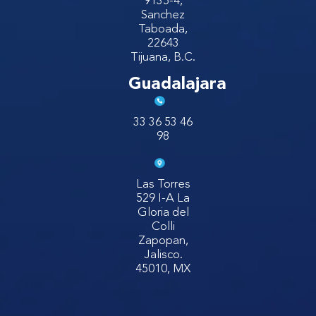
9135-4,
Sanchez
Taboada,
22643
Tijuana, B.C.
Guadalajara
33 36 53 46
98
Las Torres
529 I-A La
Gloria del
Colli
Zapopan,
Jalisco.
45010, MX