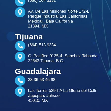
(686) 564 3131
Av. De Las Misiones Norte 172-L
Parque Industral Las Californias
Mexicali, Baja California
21394, MX
Tijuana
(664) 513 9334
C. Pacifico 9135-4, Sanchez Taboada,
22643 Tijuana, B.C.
Guadalajara
33 36 53 46 98
Las Torres 529 I-A La Gloria del Colli
Zapopan, Jalisco.
45010, MX