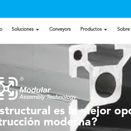
io
Soluciones
Conveyors
Productos
Sobre
structural es la mejor op
trucción moderna?